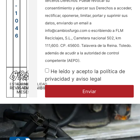
terceros Derechos: Puede revocar su
-
consentimiento y ejercer sus Derechos a acceder,
1
rectificar, oponerse, limitar, portar y suprimir sus
0
datos, enviando un email a
4
info@cambiosfurgo.com o escribiendo a FLM
6
Reciclajes, S.L., Carretera nacional 502, km
111,600. CP. 45600. Talavera de la Reina. Toledo.
además de acudir a la autoridad de control
competente (AEPD).
He leído y acepto la política de
privacidad y aviso legal
ESTADO
GARANTÍA
DISPONILIDAD
REVISADA
3
DISPONIBILIDAD
Enviar
MESES