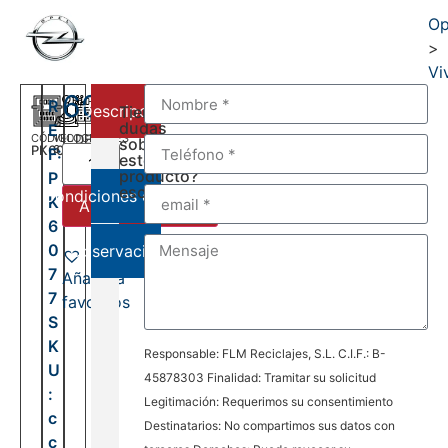
Op
>
Vi
600,00
€
R
Descripción
Tienes
dudas
E
CÓDIGO
VELOCIDADES
DEL:
sobre
PK6077
6
F:
2001
este
AL:
producto?
P
2006
escríbenos:
Condiciones de venta
K
Añadir al carrito
6
0
Observaciones
7
Añadir a
7
favoritos
S
K
Responsable: FLM Reciclajes, S.L. C.I.F.: B-
U
45878303 Finalidad: Tramitar su solicitud
:
Legitimación: Requerimos su consentimiento
c
Destinatarios: No compartimos sus datos con
c