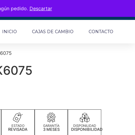
ingún pedido.
Descartar
INICIO
CAJAS DE CAMBIO
CONTACTO
K6075
K6075
ESTADO
GARANTÍA
DISPONILIDAD
REVISADA
3 MESES
DISPONIBILIDAD