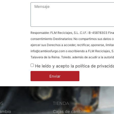
Responsable: FLM Reciclajes, S.L. C.I.F.: B-45878303 Final
consentimiento Destinatarios: No compartimos sus datos c
ejercer sus Derechos a acceder, rectificar, oponerse, limita
info@cambiosfurgo.com o escribiendo a FLM Reciclajes, S.
Talavera de la Reina. Toledo. además de acudir a la autor
He leído y acepto la política de privacid
Enviar
OS
TIENDA
cambio
Cajas de cambio