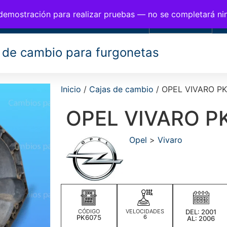
BIOS PARA FURGONETAS
 demostración para realizar pruebas — no se completará n
0,00
€
 de cambio para furgonetas
Inicio
/
Cajas de cambio
/ OPEL VIVARO P
OPEL VIVARO P
Opel
>
Vivaro
CÓDIGO
VELOCIDADES
DEL: 2001
PK6075
6
AL: 2006