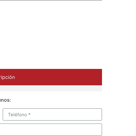
ipción
enos: