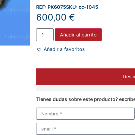
REF: PK6075
SKU: cc-1045
600,00
€
Añadir al carrito
Añadir a favoritos
Descr
Tienes dudas sobre este producto? escríb