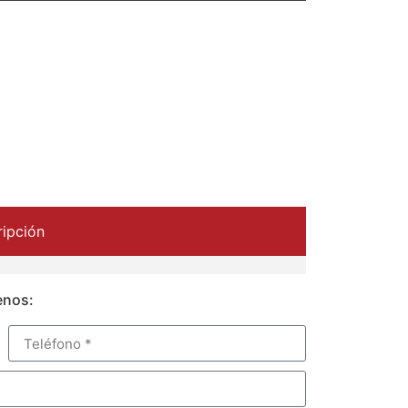
ipción
enos: