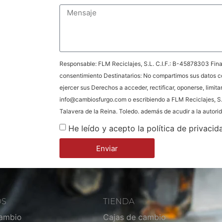
Responsable: FLM Reciclajes, S.L. C.I.F.: B-45878303 Final
consentimiento Destinatarios: No compartimos sus datos c
ejercer sus Derechos a acceder, rectificar, oponerse, limita
info@cambiosfurgo.com o escribiendo a FLM Reciclajes, S.
Talavera de la Reina. Toledo. además de acudir a la autor
He leído y acepto la política de privacid
Enviar
OS
TIENDA
cambio
Cajas de cambio