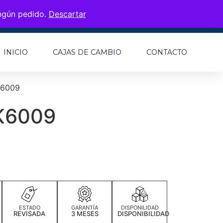
ingún pedido.
Descartar
INICIO
CAJAS DE CAMBIO
CONTACTO
K6009
K6009
ESTADO
GARANTÍA
DISPONILIDAD
REVISADA
3 MESES
DISPONIBILIDAD