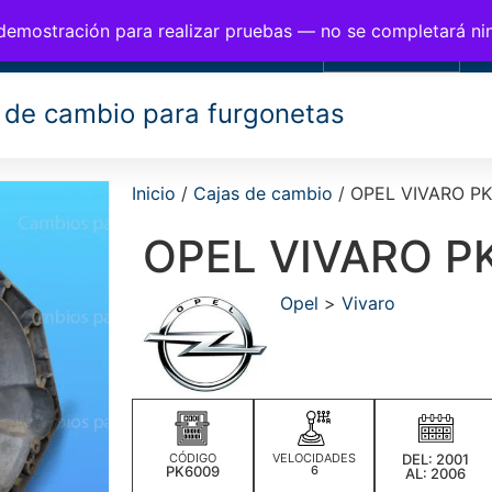
BIOS PARA FURGONETAS
 demostración para realizar pruebas — no se completará n
0,00
€
 de cambio para furgonetas
Inicio
/
Cajas de cambio
/ OPEL VIVARO P
OPEL VIVARO P
Opel
>
Vivaro
CÓDIGO
VELOCIDADES
DEL: 2001
PK6009
6
AL: 2006