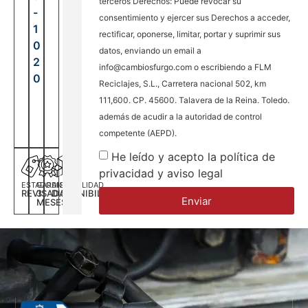
terceros Derechos: Puede revocar su
-
consentimiento y ejercer sus Derechos a acceder,
1
rectificar, oponerse, limitar, portar y suprimir sus
0
datos, enviando un email a
2
info@cambiosfurgo.com o escribiendo a FLM
0
Reciclajes, S.L., Carretera nacional 502, km
111,600. CP. 45600. Talavera de la Reina. Toledo.
además de acudir a la autoridad de control
competente (AEPD).
He leído y acepto la política de
privacidad y aviso legal
ESTADO
GARANTÍA
DISPONILIDAD
REVISADA
3
DISPONIBILIDAD
Enviar
MESES