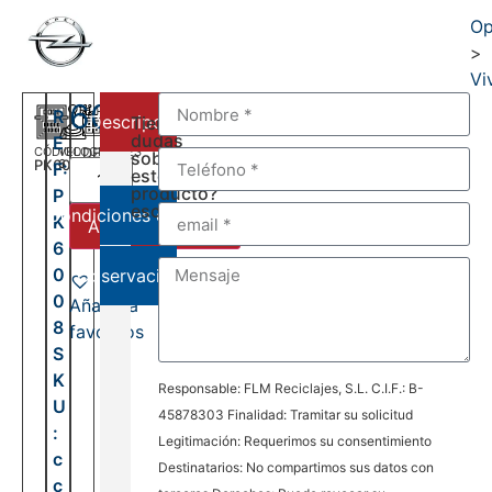
Op
>
Vi
600,00
€
R
Descripción
Tienes
dudas
E
CÓDIGO
VELOCIDADES
DEL:
sobre
PK6008
6
F:
2001
este
AL:
producto?
P
2006
escríbenos:
Condiciones de venta
K
Añadir al carrito
6
0
Observaciones
0
Añadir a
8
favoritos
S
K
Responsable: FLM Reciclajes, S.L. C.I.F.: B-
U
45878303 Finalidad: Tramitar su solicitud
:
Legitimación: Requerimos su consentimiento
c
Destinatarios: No compartimos sus datos con
c