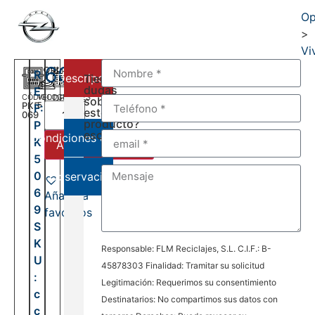
Op
>
Vi
600,00
€
R
Descripción
Tienes
dudas
E
CÓDIGO
VELOCIDADES
DEL:
sobre
PK5
5
F:
2001
este
069
AL:
producto?
P
2006
escríbenos:
Condiciones de venta
K
Añadir al carrito
5
0
Observaciones
6
Añadir a
9
favoritos
S
K
Responsable: FLM Reciclajes, S.L. C.I.F.: B-
U
45878303 Finalidad: Tramitar su solicitud
:
Legitimación: Requerimos su consentimiento
c
Destinatarios: No compartimos sus datos con
c