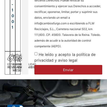
terceros Derechos: Puede revocar su
-
consentimiento y ejercer sus Derechos a acceder,
1
rectificar, oponerse, limitar, portar y suprimir sus
0
datos, enviando un email a
0
info@cambiosfurgo.com o escribiendo a FLM
1
Reciclajes, S.L., Carretera nacional 502, km
111,600. CP. 45600. Talavera de la Reina. Toledo.
además de acudir a la autoridad de control
competente (AEPD).
He leído y acepto la política de
privacidad y aviso legal
ESTADO
GARANTÍA
DISPONILIDAD
REVISADA
3
DISPONIBILIDAD
Enviar
MESES