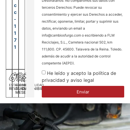
Destinatarios: No compartimos sus datos con
c
terceros Derechos: Puede revocar su
c
consentimiento y ejercer sus Derechos a acceder,
-
rectificar, oponerse, limitar, portar y suprimir sus
1
datos, enviando un email a
1
info@cambiosfurgo.com o escribiendo a FLM
7
Reciclajes, S.L., Carretera nacional 502, km
1
111,600. CP. 45600. Talavera de la Reina. Toledo.
además de acudir a la autoridad de control
competente (AEPD).
He leído y acepto la política de
privacidad y aviso legal
ESTADO
GARANTÍA
DISPONILIDAD
REVISADA
3
DISPONIBILIDAD
Enviar
MESES