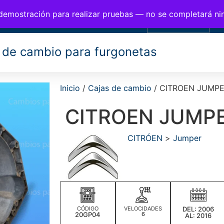
BIOS PARA FURGONETAS
 demostración para realizar pruebas — no se completará n
0,00
€
 de cambio para furgonetas
Inicio
/
Cajas de cambio
/ CITROEN JUMP
CITROEN JUMP
CITRÓEN
>
Jumper
CÓDIGO
VELOCIDADES
DEL: 2006
20GP04
6
AL: 2016