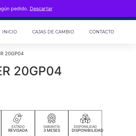
ingún pedido.
Descartar
INICIO
CAJAS DE CAMBIO
CONTACTO
ER 20GP04
ER 20GP04
ESTADO
GARANTÍA
DISPONILIDAD
REVISADA
3 MESES
DISPONIBILIDAD