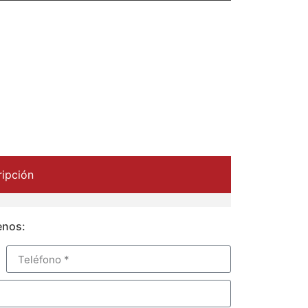
ipción
enos: