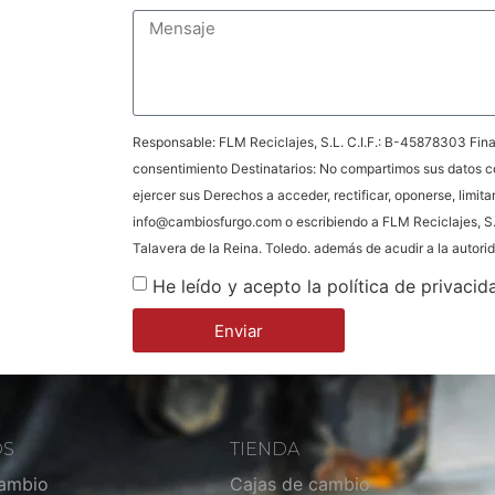
Responsable: FLM Reciclajes, S.L. C.I.F.: B-45878303 Final
consentimiento Destinatarios: No compartimos sus datos c
ejercer sus Derechos a acceder, rectificar, oponerse, limita
info@cambiosfurgo.com o escribiendo a FLM Reciclajes, S.
Talavera de la Reina. Toledo. además de acudir a la autor
He leído y acepto la política de privacid
Enviar
OS
TIENDA
cambio
Cajas de cambio