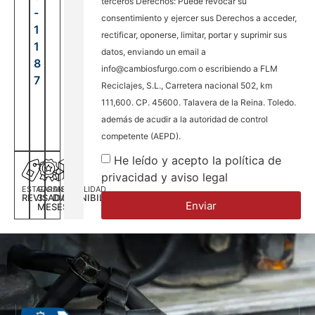
terceros Derechos: Puede revocar su
-
consentimiento y ejercer sus Derechos a acceder,
1
rectificar, oponerse, limitar, portar y suprimir sus
1
datos, enviando un email a
8
info@cambiosfurgo.com o escribiendo a FLM
7
Reciclajes, S.L., Carretera nacional 502, km
111,600. CP. 45600. Talavera de la Reina. Toledo.
además de acudir a la autoridad de control
competente (AEPD).
He leído y acepto la política de
privacidad y aviso legal
ESTADO
GARANTÍA
DISPONILIDAD
REVISADA
3
DISPONIBILIDAD
Enviar
MESES