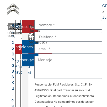
CI
>
Ju
880,00
€
R
Descripción
Tienes
dudas
E
CÓDIGO
VELOCIDADES
DEL:
sobre
20GP03
6
F:
2006
este
AL:
producto?
2
2016
escríbenos:
Condiciones de venta
0
Añadir al carrito
G
P
Observaciones
0
Añadir a
3
favoritos
S
K
Responsable: FLM Reciclajes, S.L. C.I.F.: B-
U
45878303 Finalidad: Tramitar su solicitud
:
Legitimación: Requerimos su consentimiento
c
Destinatarios: No compartimos sus datos con
c