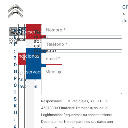
CI
>
Ju
880,00
€
R
Descripción
Tienes
dudas
E
CÓDIGO
VELOCIDADES
DEL:
sobre
20GP01
6
F
2006
este
AL:
producto?
:
2016
escríbenos:
Condiciones de venta
2
Añadir al carrito
0
G
Observaciones
P
Añadir a
0
favoritos
1
S
Responsable: FLM Reciclajes, S.L. C.I.F.: B-
K
45878303 Finalidad: Tramitar su solicitud
U
Legitimación: Requerimos su consentimiento
:
Destinatarios: No compartimos sus datos con
c