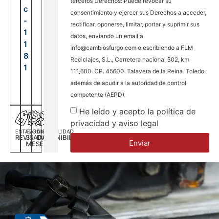
terceros Derechos: Puede revocar su
c
consentimiento y ejercer sus Derechos a acceder,
-
rectificar, oponerse, limitar, portar y suprimir sus
1
datos, enviando un email a
1
info@cambiosfurgo.com o escribiendo a FLM
8
Reciclajes, S.L., Carretera nacional 502, km
1
111,600. CP. 45600. Talavera de la Reina. Toledo.
además de acudir a la autoridad de control
competente (AEPD).
He leído y acepto la política de
privacidad y aviso legal
ESTADO
GARANTÍA
DISPONILIDAD
REVISADA
3
DISPONIBILIDAD
Enviar
MESES