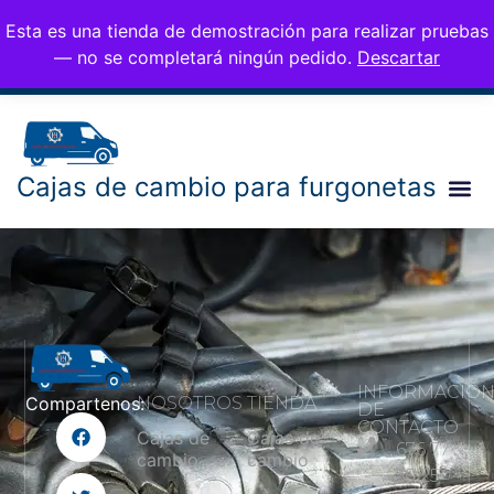
CAMBIOS PARA
676 77 35 25
Esta es una tienda de demostración para realizar pruebas
0,00
€
info@cambiosfurgo.
FURGONETAS
— no se completará ningún pedido.
Descartar
com
Cajas de cambio para furgonetas
INFORMACIÓ
NOSOTROS
TIENDA
Compartenos:
DE
CONTACTO
Cajas de
Cajas de
676 77
cambio
cambio
35 25